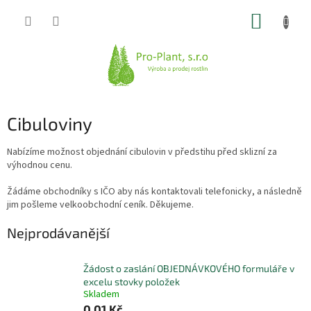
Přejít
NÁKUP
na
obsah
KOŠÍK
Cibuloviny
Nabízíme možnost objednání cibulovin v předstihu před sklizní za
výhodnou cenu.
Žádáme obchodníky s IČO aby nás kontaktovali telefonicky, a následně
jim pošleme velkoobchodní ceník. Děkujeme.
Nejprodávanější
Žádost o zaslání OBJEDNÁVKOVÉHO formuláře v
excelu stovky položek
Skladem
0,01 Kč