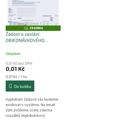
i
s
p
r
o
ZDARMA
Z
D
d
Žádost o zaslání
A
u
OBJEDNÁVKOVÉHO
R
M
k
formuláře v excelu stovky
A
t
položek
Skladem
ů
0,01 Kč bez DPH
0,01 Kč
Měrná
0,01 Kč / 1 ks
cena:
Do košíku
Vyplněním žádosti vás budeme
evidovat v systému. Na email
Vám pošleme zcela zdarma
rozsáhlý objednávkový
formulář, a poté na základě
případné objednávky vám