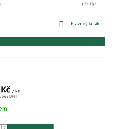
NOJIVO - ZÁKLADNÍ INFORMACE
Přihlášení
NÁKUPNÍ
Prázdný košík
KOŠÍK
 Kč
/ ks
č bez DPH
dem