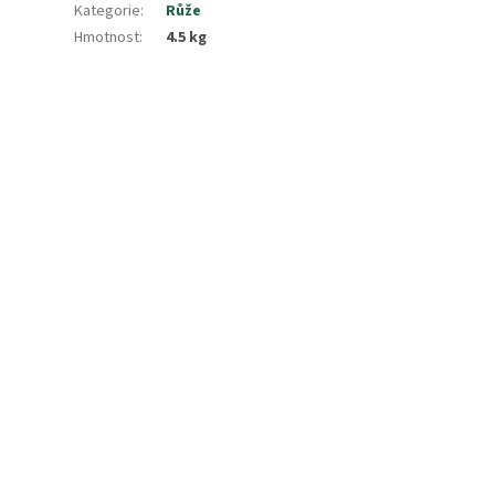
Kategorie
:
Růže
Hmotnost
:
4.5 kg