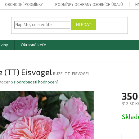
OBCHODNÍ PODMÍNKY
PODMÍNKY OCHRANY OSOBNÍCH ÚDAJŮ
H
HLEDAT
oviny
Okrasné keře
 (TT) Eisvogel
RUZE -TT- EISVOGEL
né
noceno
Podrobnosti hodnocení
ní
350
u
312,50 K
Měrná
Skla
cena:
ek.