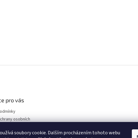
e pro vás
podmínky
chrany osobních
oužívá soubory cookie. Dalším procházením tohoto webu
ákladní informace