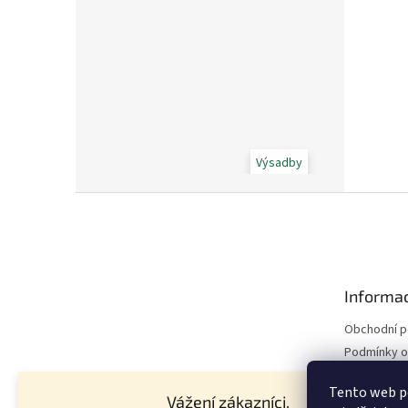
Výsadby
Z
á
p
a
t
Informac
í
Obchodní 
Podmínky o
údajů
Tento web p
Hnojivo - z
Vážení zákazníci,