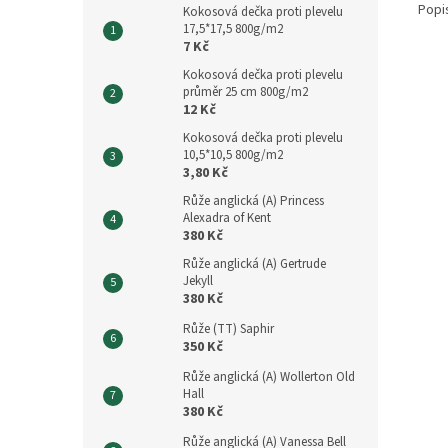
Popi
Kokosová dečka proti plevelu
17,5*17,5 800g/m2
7 Kč
Kokosová dečka proti plevelu
průměr 25 cm 800g/m2
12 Kč
Kokosová dečka proti plevelu
10,5*10,5 800g/m2
3,80 Kč
Růže anglická (A) Princess
Alexadra of Kent
380 Kč
Růže anglická (A) Gertrude
Jekyll
380 Kč
Růže (TT) Saphir
350 Kč
Růže anglická (A) Wollerton Old
Hall
380 Kč
Růže anglická (A) Vanessa Bell