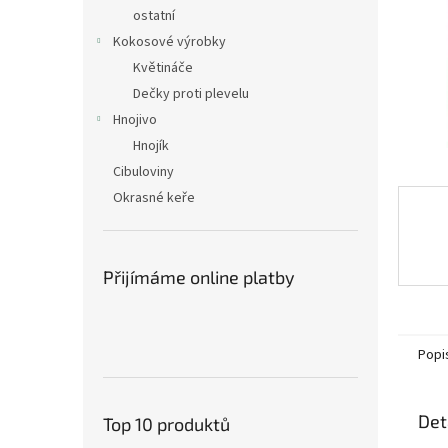
n
ostatní
e
Kokosové výrobky
l
Květináče
Dečky proti plevelu
Hnojivo
Hnojík
Cibuloviny
Okrasné keře
Přijímáme online platby
Popi
Det
Top 10 produktů