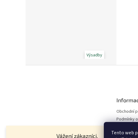
Výsadby
Z
á
p
a
t
Informac
í
Obchodní 
Podmínky o
údajů
Tento web p
Hnojivo - z
Vážení zákazníci,