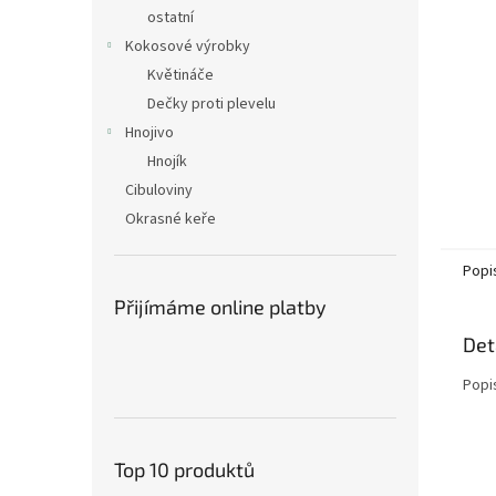
n
ostatní
e
Kokosové výrobky
l
Květináče
Dečky proti plevelu
Hnojivo
Hnojík
Cibuloviny
Okrasné keře
Popi
Přijímáme online platby
Det
Popi
Top 10 produktů