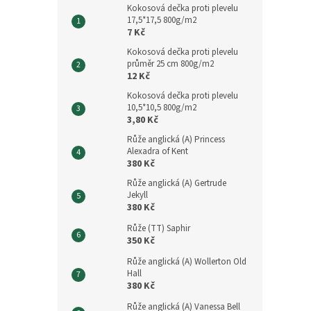
Kokosová dečka proti plevelu
17,5*17,5 800g/m2
7 Kč
Kokosová dečka proti plevelu
průměr 25 cm 800g/m2
12 Kč
Kokosová dečka proti plevelu
10,5*10,5 800g/m2
3,80 Kč
Růže anglická (A) Princess
Alexadra of Kent
380 Kč
Růže anglická (A) Gertrude
Jekyll
380 Kč
Růže (TT) Saphir
350 Kč
Růže anglická (A) Wollerton Old
Hall
380 Kč
Růže anglická (A) Vanessa Bell