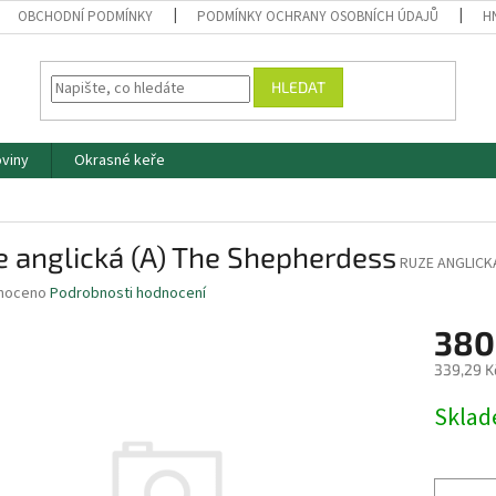
OBCHODNÍ PODMÍNKY
PODMÍNKY OCHRANY OSOBNÍCH ÚDAJŮ
H
HLEDAT
oviny
Okrasné keře
 anglická (A) The Shepherdess
RUZE ANGLICK
né
noceno
Podrobnosti hodnocení
ní
380
u
339,29 K
Měrná
Skla
cena:
ek.