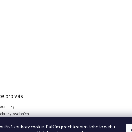
e pro vás
podmínky
chrany osobních
oužívá soubory cookie. Dalším procházením tohoto webu
ákladní informace