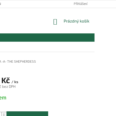
NOJIVO - ZÁKLADNÍ INFORMACE
Přihlášení
NÁKUPNÍ
Prázdný košík
KOŠÍK
A -A- THE SHEPHERDESS
 Kč
/ ks
č bez DPH
dem