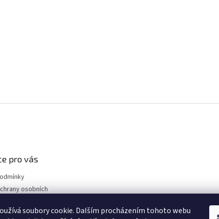
e pro vás
podmínky
chrany osobních
oužívá soubory cookie. Dalším procházením tohoto webu
ákladní informace