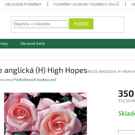
OBCHODNÍ PODMÍNKY
PODMÍNKY OCHRANY OSOBNÍCH ÚDAJŮ
H
HLEDAT
oviny
Okrasné keře
 anglická (H) High Hopes
RUZE ANGLICKA -H- HIGH 
né
noceno
Podrobnosti hodnocení
ní
350
u
312,50 K
Měrná
Skla
cena:
ek.