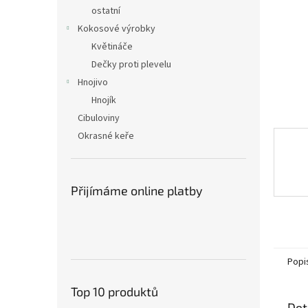
n
ostatní
e
Kokosové výrobky
l
Květináče
Dečky proti plevelu
Hnojivo
Hnojík
Cibuloviny
Okrasné keře
Přijímáme online platby
Popi
Top 10 produktů
Det