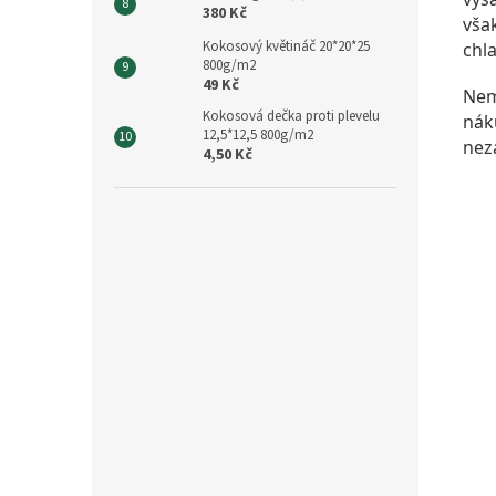
380 Kč
však
Kokosový květináč 20*20*25
chl
800g/m2
49 Kč
Nem
Kokosová dečka proti plevelu
nák
12,5*12,5 800g/m2
nez
4,50 Kč