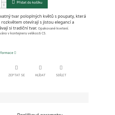
Přidat do košíku
atný tvar poloplných květů s poupaty, která
 rozkvětem otevírají s jistou elegancí a
ají si tradiční tvar.
Opakované kvetení.
váno v kontejneru velikosti C5.
informace
ZEPTAT SE
HLÍDAT
SDÍLET
Doplňkové parametry