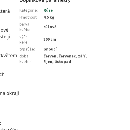
Kategorie
:
Růže
která
Hmotnost
:
4.5 kg
barva
růžová
nové
květu
:
te jí
výška
300 cm
keře
:
typ růže
:
pnoucí
ozkvětem
doba
červen, červenec, září,
kvetení
:
říjen, listopad
uch
na okraji
k
aše růže