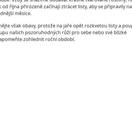
 od října přirozeně začínají ztrácet listy, aby se připravily na
adnější měsíce.
ějte však obavy, protože na jaře opět rozkvetou listy a poup
upu našich pozoruhodných růží pro sebe nebo své blízké
apomeňte zohlednit roční období.