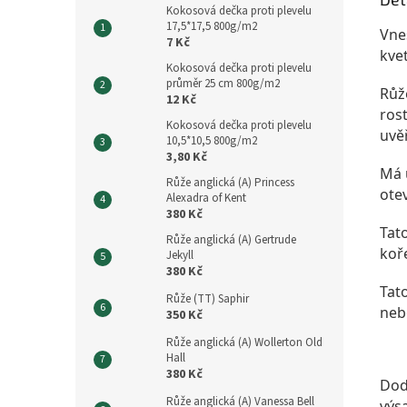
Kokosová dečka proti plevelu
17,5*17,5 800g/m2
Vne
7 Kč
kve
Kokosová dečka proti plevelu
průměr 25 cm 800g/m2
Růž
12 Kč
rost
Kokosová dečka proti plevelu
uvěři
10,5*10,5 800g/m2
3,80 Kč
Má 
Růže anglická (A) Princess
otev
Alexadra of Kent
380 Kč
Tat
Růže anglická (A) Gertrude
koř
Jekyll
380 Kč
Tat
Růže (TT) Saphir
neb
350 Kč
Růže anglická (A) Wollerton Old
Hall
380 Kč
Dod
Růže anglická (A) Vanessa Bell
výs