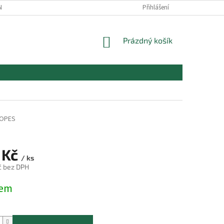
NOJIVO - ZÁKLADNÍ INFORMACE
Přihlášení
NÁKUPNÍ
Prázdný košík
KOŠÍK
HOPES
 Kč
/ ks
č bez DPH
dem