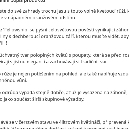
ste do své zahrady trochu jasu s touto volně kvetoucí růží, 
te v nápadném oranžovém odstínu.
e 'Fellowship' se pyšní celosvětovou pověstí vynikající záho
liny s dechberoucí oranžovou září, kterou musíte vidět, abys
li !
úchvatný tvar poloplných květů s poupaty, která se před r
írají s jistou elegancí a zachovávají si tradiční tvar.
o růže je nejen potěšením na pohled, ale také naplňuje vzd
eněnou vůní.
o odrůda vypadá stejně dobře, ať už je vysazena na záhoně, 
o jako součást širší skupinové výsadby.
ává se v čerstvém stavu ve 4litrovém květináči, připravená 
adbě. Vždy se snažíme dodávat krásně tvarované rostliny; n