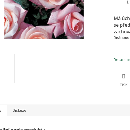
Má úchv
se před
zachováv
Distribuo
Detailní 
TISK
s
Diskuze
ailní popis produktu