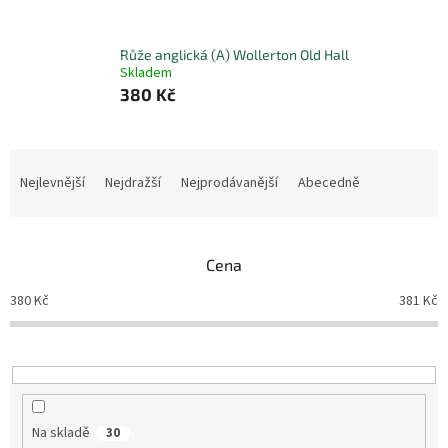
Růže anglická (A) Wollerton Old Hall
Skladem
380 Kč
Ř
a
Nejlevnější
Nejdražší
Nejprodávanější
Abecedně
z
e
n
Cena
í
p
380
Kč
381
Kč
r
o
d
u
k
t
Na skladě
30
ů