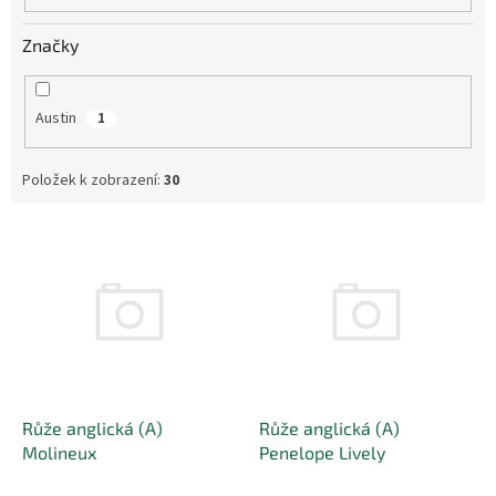
Značky
Austin
1
Položek k zobrazení:
30
V
ý
p
i
s
p
r
o
d
Růže anglická (A)
Růže anglická (A)
u
Molineux
Penelope Lively
k