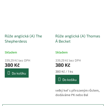
Růže anglická (A) The
Růže anglická (A) Thomas
Shepherdess
Á Becket
Skladem
Skladem
339,29 Kč bez DPH
339,29 Kč bez DPH
380 Kč
380 Kč
Měrná
380 Kč / 1 ks
Do košíku
cena:
Do košíku
velký keř s přirozeným růstem,
dodáváme PK nebo Bal