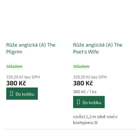
Růže anglická (A) The
Růže anglická (A) The
Pilgrim
Poet's Wife
Skladem
Skladem
339,29 Kč bez DPH
339,29 Kč bez DPH
380 Kč
380 Kč
Měrná
380 Kč / 1 ks
Do košíku
cena:
Do košíku
vzrůst 1,2 m silně voní v
kontejneru 5l