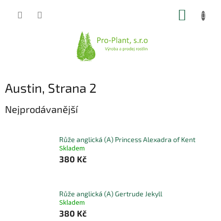
Přejít
NÁKUP
na
obsah
KOŠÍK
Austin
, Strana 2
Nejprodávanější
Růže anglická (A) Princess Alexadra of Kent
Skladem
380 Kč
Růže anglická (A) Gertrude Jekyll
Skladem
380 Kč